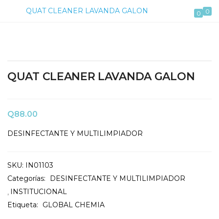
QUAT CLEANER LAVANDA GALON
0
ACCESO
REGISTRO
0
Introduzca su nombre de usuario y contraseña para iniciar
QUAT CLEANER LAVANDA GALON
sesión.
Q
88.00
DESINFECTANTE Y MULTILIMPIADOR
SKU:
IN01103
Categorías:
DESINFECTANTE Y MULTILIMPIADOR
INSTITUCIONAL
Acuérdate de mí
Etiqueta:
GLOBAL CHEMIA