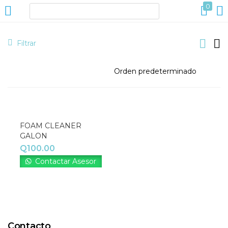
0
ACCESO
REGISTRO
Filtrar
Introduzca su nombre de usuario y contraseña para iniciar
sesión.
FOAM CLEANER
GALON
Q
100.00
Contactar Asesor
Acuérdate de mí
Contacto