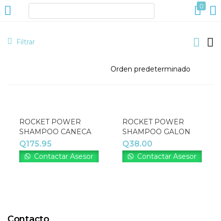
0
ACCESO
REGISTRO
Filtrar
Introduzca su nombre de usuario y contraseña para iniciar
sesión.
ROCKET POWER
ROCKET POWER
SHAMPOO CANECA
SHAMPOO GALON
Q
175.95
Q
38.00
Contactar Asesor
Contactar Asesor
Acuérdate de mí
Contacto