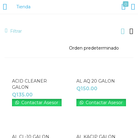
0
Tienda
ACCESO
REGISTRO
Filtrar
Introduzca su nombre de usuario y contraseña para iniciar
sesión.
ACID CLEANER
AL AQ 20 GALON
GALON
Q
150.00
Q
135.00
Contactar Asesor
Contactar Asesor
Acuérdate de mí
AL CL-10 GALON
AL KACIP GALON