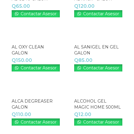
Acceso
Q
65.00
Q
120.00
Contactar Asesor
Contactar Asesor
¿Contraseña perdida?
AL OXY CLEAN
AL SANIGEL EN GEL
GALON
GALON
Q
150.00
Q
85.00
Contactar Asesor
Contactar Asesor
ALCA DEGREASER
ALCOHOL GEL
GALON
MAGIC HOME 500ML
Q
110.00
Q
12.00
Contactar Asesor
Contactar Asesor