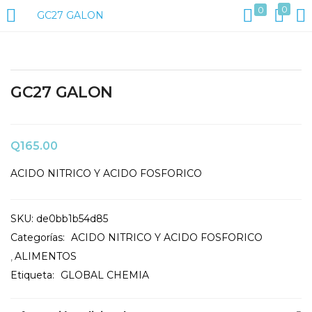
0
0
GC27 GALON
ACCESO
REGISTRO
Introduzca su nombre de usuario y contraseña para iniciar
GC27 GALON
sesión.
Q
165.00
ACIDO NITRICO Y ACIDO FOSFORICO
SKU:
de0bb1b54d85
Categorías:
ACIDO NITRICO Y ACIDO FOSFORICO
ALIMENTOS
Etiqueta:
GLOBAL CHEMIA
Acuérdate de mí