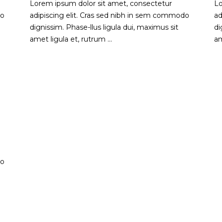
Lorem ipsum dolor sit amet, consectetur
Lo
do
adipiscing elit. Cras sed nibh in sem commodo
ad
dignissim. Phase-llus ligula dui, maximus sit
di
amet ligula et, rutrum ...
am
do