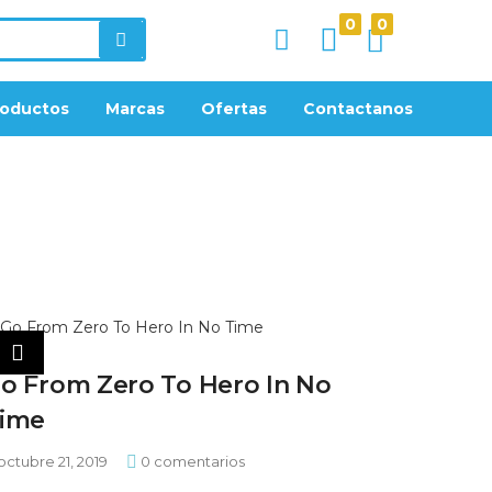
0
0
roductos
Marcas
Ofertas
Contactanos
o From Zero To Hero In No
ime
octubre 21, 2019
0
comentarios