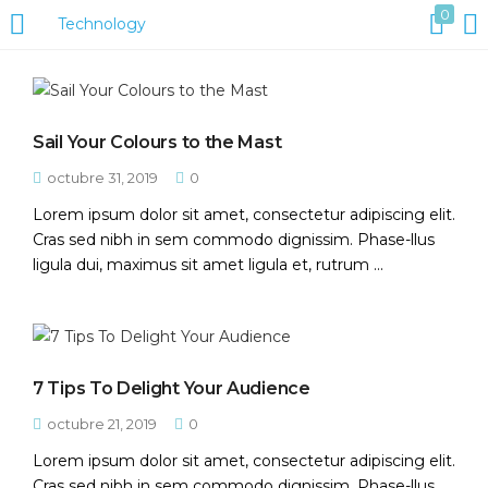
0
Technology
ACCESO
REGISTRO
Introduzca su nombre de usuario y contraseña para iniciar
Sail Your Colours to the Mast
sesión.
octubre 31, 2019
0
Lorem ipsum dolor sit amet, consectetur adipiscing elit.
Cras sed nibh in sem commodo dignissim. Phase-llus
ligula dui, maximus sit amet ligula et, rutrum ...
7 Tips To Delight Your Audience
octubre 21, 2019
0
Acuérdate de mí
Lorem ipsum dolor sit amet, consectetur adipiscing elit.
Cras sed nibh in sem commodo dignissim. Phase-llus